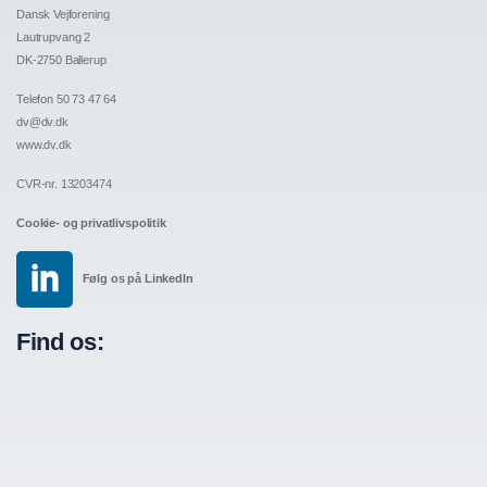
Dansk Vejforening
Lautrupvang 2
DK-2750 Ballerup
Telefon 50 73 47 64
dv@dv.dk
www.dv.dk
CVR-nr. 13203474
Cookie- og privatlivspolitik
Følg os på LinkedIn
Find os: