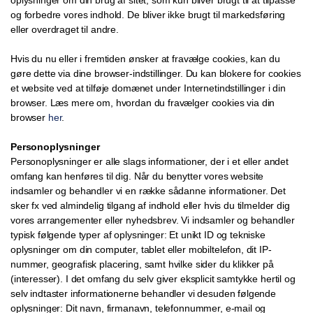
oplysninger om din brug af sitet, som kun bliver brugt til at tilpasse
og forbedre vores indhold. De bliver ikke brugt til markedsføring
eller overdraget til andre.
Hvis du nu eller i fremtiden ønsker at fravælge cookies, kan du
gøre dette via dine browser-indstillinger. Du kan blokere for cookies
et website ved at tilføje domænet under Internetindstillinger i din
browser. Læs mere om, hvordan du fravælger cookies via din
browser
her
.
Personoplysninger
Personoplysninger er alle slags informationer, der i et eller andet
omfang kan henføres til dig. Når du benytter vores website
indsamler og behandler vi en række sådanne informationer. Det
sker fx ved almindelig tilgang af indhold eller hvis du tilmelder dig
vores arrangementer eller nyhedsbrev. Vi indsamler og behandler
typisk følgende typer af oplysninger: Et unikt ID og tekniske
oplysninger om din computer, tablet eller mobiltelefon, dit IP-
nummer, geografisk placering, samt hvilke sider du klikker på
(interesser). I det omfang du selv giver eksplicit samtykke hertil og
selv indtaster informationerne behandler vi desuden følgende
oplysninger: Dit navn, firmanavn, telefonnummer, e-mail og