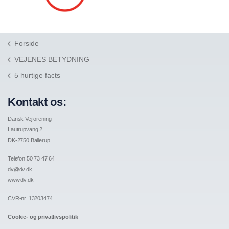
Forside
VEJENES BETYDNING
5 hurtige facts
Kontakt os:
Dansk Vejforening
Lautrupvang 2
DK-2750 Ballerup
Telefon 50 73 47 64
dv@dv.dk
www.dv.dk
CVR-nr. 13203474
Cookie- og privatlivspolitik