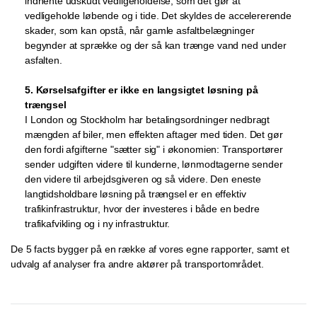
indhente udskudt vedligeholdelse, som det gør at
vedligeholde løbende og i tide. Det skyldes de accelererende
skader, som kan opstå, når gamle asfaltbelægninger
begynder at sprække og der så kan trænge vand ned under
asfalten.
5. Kørselsafgifter er ikke en langsigtet løsning på
trængsel
I London og Stockholm har betalingsordninger nedbragt
mængden af biler, men effekten aftager med tiden. Det gør
den fordi afgifterne "sætter sig" i økonomien: Transportører
sender udgiften videre til kunderne, lønmodtagerne sender
den videre til arbejdsgiveren og så videre. Den eneste
langtidsholdbare løsning på trængsel er en effektiv
trafikinfrastruktur, hvor der investeres i både en bedre
trafikafvikling og i ny infrastruktur.
De 5 facts bygger på en række af vores egne rapporter, samt et
udvalg af analyser fra andre aktører på transportområdet.