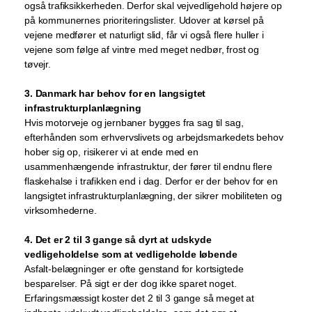
også trafiksikkerheden. Derfor skal vejvedligehold højere op
på kommunernes prioriteringslister. Udover at kørsel på
vejene medfører et naturligt slid, får vi også flere huller i
vejene som følge af vintre med meget nedbør, frost og
tøvejr.
3. Danmark har behov for en langsigtet
infrastrukturplanlægning
Hvis motorveje og jernbaner bygges fra sag til sag,
efterhånden som erhvervslivets og arbejdsmarkedets behov
hober sig op, risikerer vi at ende med en
usammenhængende infrastruktur, der fører til endnu flere
flaskehalse i trafikken end i dag. Derfor er der behov for en
langsigtet infrastrukturplanlægning, der sikrer mobiliteten og
virksomhederne.
4. Det er 2 til 3 gange så dyrt at udskyde
vedligeholdelse som at vedligeholde løbende
Asfalt-belægninger er ofte genstand for kortsigtede
besparelser. På sigt er der dog ikke sparet noget.
Erfaringsmæssigt koster det 2 til 3 gange så meget at