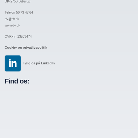
DK-2750 Ballerup
Telefon 50 73 47 64
dv@dv.dk
www.dv.dk
CVR-nr. 13203474
Cookie- og privatlivspolitik
Følg os på LinkedIn
Find os: