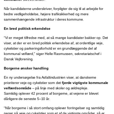
Når kandidaterne underskriver, forpligter de sig til at arbejde for
bedre vedligeholdelse, højere trafiksikkerhed og mere
sammenhængende infrastruktur i deres kommune.
En bred politisk erkendelse
“Vi er meget tilfredse med, at så mange kandidater bakker op. Det
viser, at der er en bred politisk erkendelse af, at ordentlige veje,
cykelstier og parkeringsforhold er en grundlæggende del af
kommunal velfærd,” siger
Helle Rasmussen, sekretariatschef i
Dansk Vejforening.
Borgerne ønsker handling
En ny undersøgelse fra Asfaltindustrien viser, at danskerne
prioriterer veje og cykelstier som det
fjerde vigtigste kommunale
velfærdsområde
– på linje med skoler og ældrepleje.
Samtidig oplever 42 procent af borgerne, at vejene er blevet
dårligere de seneste 5–10 år.
“Når borgerne i så stort omfang oplever forringelser og samtidig
peger på veje og cykelstier som et af de vigtigste områder, så er