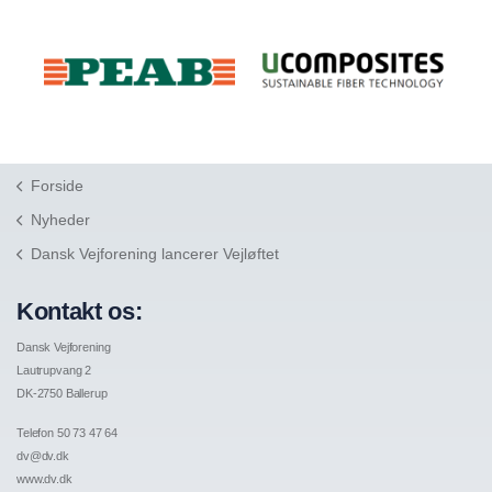
Forside
Nyheder
Dansk Vejforening lancerer Vejløftet
Kontakt os:
Dansk Vejforening
Lautrupvang 2
DK-2750 Ballerup
Telefon 50 73 47 64
dv@dv.dk
www.dv.dk