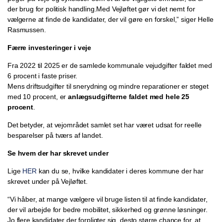
der brug for politisk handling.Med Vejløftet gør vi det nemt for
vælgerne at finde de kandidater, der vil gøre en forskel,” siger Helle
Rasmussen.
Færre investeringer i veje
Fra 2022 til 2025 er de samlede kommunale vejudgifter faldet med
6 procent i faste priser.
Mens driftsudgifter til snerydning og mindre reparationer er steget
med 10 procent, er
anlægsudgifterne faldet med hele 25
procent
.
Det betyder, at vejområdet samlet set har været udsat for reelle
besparelser på tværs af landet.
Se hvem der har skrevet under
Lige
HER
kan du se, hvilke kandidater i deres kommune der har
skrevet under på Vejløftet.
“Vi håber, at mange vælgere vil bruge listen til at finde kandidater,
der vil arbejde for bedre mobilitet, sikkerhed og grønne løsninger.
Jo flere kandidater der forpligter sig, desto større chance for, at