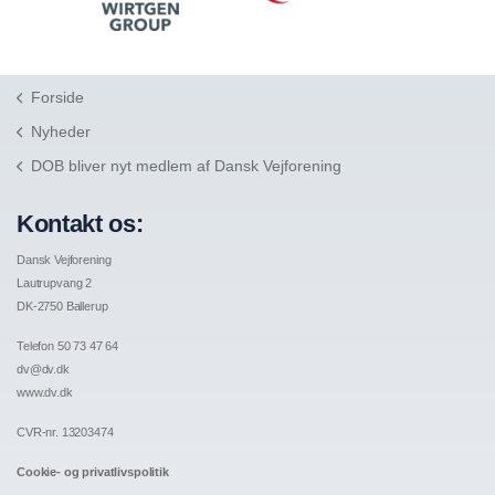
Forside
Nyheder
DOB bliver nyt medlem af Dansk Vejforening
Kontakt os:
Dansk Vejforening
Lautrupvang 2
DK-2750 Ballerup
Telefon 50 73 47 64
dv@dv.dk
www.dv.dk
CVR-nr. 13203474
Cookie- og privatlivspolitik