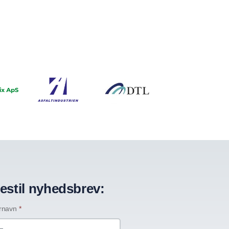
estil nyhedsbrev:
rnavn
*