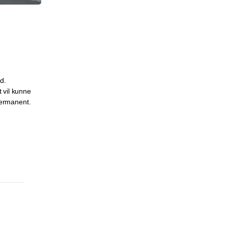
d.
 vil kunne
permanent.