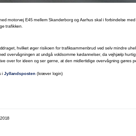
med motorvej E45 mellem Skanderborg og Aarhus skal i forbindelse med
e trafikken.
nddraget, hvilket øger risikoen for trafiksammenbrud ved selv mindre uhel
 med overvågningen at undgå voldsomme kødannelser, da vejhjælp hurtigt
tive over for ideen og ser gerne, at den midlertidige overvågning gøres 
s i
Jyllandsposten
(kræver login)
 2018