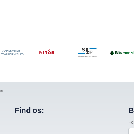
ng
Find os:
B
Fo