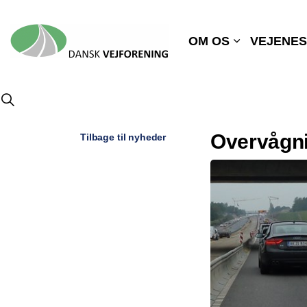
OM OS
VEJENES
Overvågni
Tilbage til nyheder