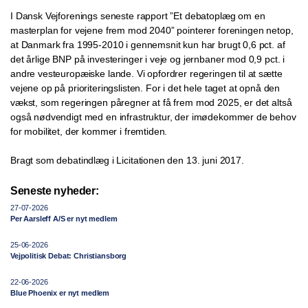
I Dansk Vejforenings seneste rapport ”Et debatoplæg om en
masterplan for vejene frem mod 2040” pointerer foreningen netop,
at Danmark fra 1995-2010 i gennemsnit kun har brugt 0,6 pct. af
det årlige BNP på investeringer i veje og jernbaner mod 0,9 pct. i
andre vesteuropæiske lande. Vi opfordrer regeringen til at sætte
vejene op på prioriteringslisten. For i det hele taget at opnå den
vækst, som regeringen påregner at få frem mod 2025, er det altså
også nødvendigt med en infrastruktur, der imødekommer de behov
for mobilitet, der kommer i fremtiden.
Bragt som debatindlæg i Licitationen den 13. juni 2017.
Seneste nyheder:
27-07-2026
Per Aarsleff A/S er nyt medlem
25-06-2026
Vejpolitisk Debat: Christiansborg
22-06-2026
Blue Phoenix er nyt medlem