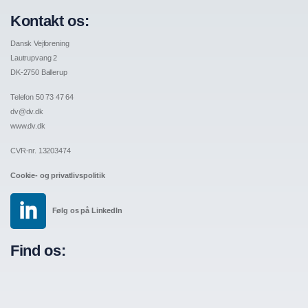
Kontakt os:
Dansk Vejforening
Lautrupvang 2
DK-2750 Ballerup
Telefon 50 73 47 64
dv@dv.dk
www.dv.dk
CVR-nr. 13203474
Cookie- og privatlivspolitik
Følg os på LinkedIn
Find os: