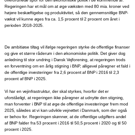
overordnede spor for den økonomiske politik i de kommende år.
Regeringen har et mål om at øge væksten med 80 mia. kroner ved
højere beskæftigelse og produktivitet, så den gennemsnitlige BNP-
vækst vil kunne øges fra ca. 1,5 procent til 2 procent om året i
perioden 2018-2025.
De ambitiøse tiltag vil ifølge regeringen styrke de offentlige finanser
og give et større råderum i den økonomiske politik. Det giver dog
anledning til stor undring i Dansk Vejforening, at regeringen trods
en forventning om en årlig stigning i BNP, alligevel påregner et fald i
de offentlige investeringer fra 2,6 procent af BNP i 2016 til 2,3
procent af BNP i 2025.
Vi har en vejinfrastruktur, der skal styrkes, hvorfor det er
uforståeligt, at regeringen ikke påregner at udnytte den stigning,
man forventer i BNP til at øge de offentlige investeringer frem mod
2025, således at vi kan udvikle vejnettet i Danmark, som der også
er behov for. Regeringen skønner, at de offentlige udgifters andel
af BNP falder fra 53 procent i 2016 til 50,5 procent i 2020 og til 50
procent i 2025.