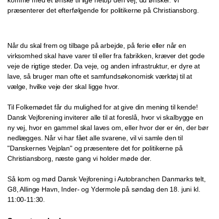
komme med et ønske til lige netop den vej, du ønsker. Vi
præsenterer det efterfølgende for politikerne på Christiansborg.
Når du skal frem og tilbage på arbejde, på ferie eller når en
virksomhed skal have varer til eller fra fabrikken, kræver det gode
veje de rigtige steder. Da veje, og anden infrastruktur, er dyre at
lave, så bruger man ofte et samfundsøkonomisk værktøj til at
vælge, hvilke veje der skal ligge hvor.
Til Folkemødet får du mulighed for at give din mening til kende!
Dansk Vejforening inviterer alle til at foreslå, hvor vi skalbygge en
ny vej, hvor en gammel skal laves om, eller hvor der er én, der bør
nedlægges. Når vi har fået alle svarene, vil vi samle den til
"Danskernes Vejplan" og præsentere det for politikerne på
Christiansborg, næste gang vi holder møde der.
Så kom og mød Dansk Vejforening i Autobranchen Danmarks telt,
G8, Allinge Havn, Inder- og Ydermole på søndag den 18. juni kl.
11:00-11:30.