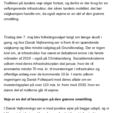
Trafikken på landets veje stiger fortsat, og derfor er der brug for en
velfungerende infrastruktur, der sikrer landets mobilitet. det bør
valgkampen handle om, da også vejene er en del af den grønne
omstilling.
Tirsdag den 7. maj blev folketingsvalget langt om længe skudt i
gang, og hos Dansk Vejforening ser vi frem til en spændende
valgkamp og ikke mindst valgdag på Grundlovsdag. Der er ingen
tvivl om, at infrastruktur har været et debatteret emne i de første
måneder af 2019 – også på Christiansborg. Socialdemokraterne
udkom med deres infrastrukturplan slut januar, hvor de vil
øremærke mindst 70 mia. kr. til investeringer i infrastruktur og
offentlige anlæg over de kommende 10 år. I marts udkom
regeringen og Dansk Folkeparti med deres aftale om en
investeringsplan på over 110 mia. kr. frem mod 2030, hvor en
større del af midlerne går til vejene.
Veje er en del af løsningen på den grønne omstilling
I Dansk Vejforenings ser vi med positive øjne på begge udspil, og vi