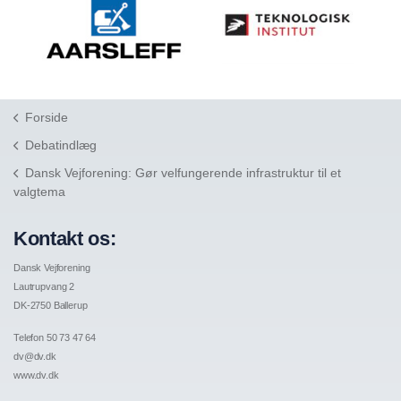
Forside
Debatindlæg
Dansk Vejforening: Gør velfungerende infrastruktur til et
valgtema
Kontakt os:
Dansk Vejforening
Lautrupvang 2
DK-2750 Ballerup
Telefon 50 73 47 64
dv@dv.dk
www.dv.dk