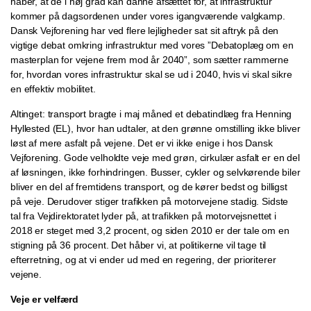
håber, at de i høj grad kan danne afsættet for, at infrastruktur
kommer på dagsordenen under vores igangværende valgkamp.
Dansk Vejforening har ved flere lejligheder sat sit aftryk på den
vigtige debat omkring infrastruktur med vores ”Debatoplæg om en
masterplan for vejene frem mod år 2040”, som sætter rammerne
for, hvordan vores infrastruktur skal se ud i 2040, hvis vi skal sikre
en effektiv mobilitet.
Altinget: transport bragte i maj måned et debatindlæg fra Henning
Hyllested (EL), hvor han udtaler, at den grønne omstilling ikke bliver
løst af mere asfalt på vejene. Det er vi ikke enige i hos Dansk
Vejforening. Gode velholdte veje med grøn, cirkulær asfalt er en del
af løsningen, ikke forhindringen. Busser, cykler og selvkørende biler
bliver en del af fremtidens transport, og de kører bedst og billigst
på veje. Derudover stiger trafikken på motorvejene stadig. Sidste
tal fra Vejdirektoratet lyder på, at trafikken på motorvejsnettet i
2018 er steget med 3,2 procent, og siden 2010 er der tale om en
stigning på 36 procent. Det håber vi, at politikerne vil tage til
efterretning, og at vi ender ud med en regering, der prioriterer
vejene.
Veje er velfærd