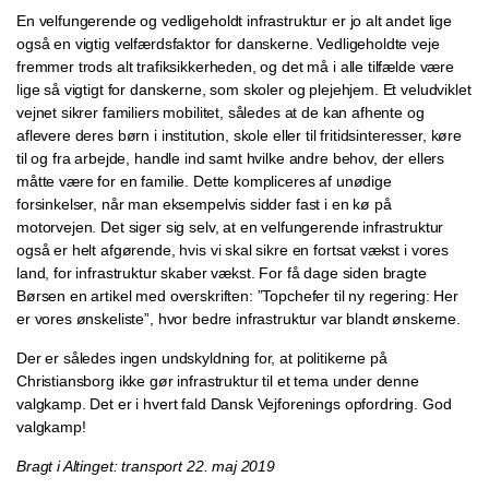
En velfungerende og vedligeholdt infrastruktur er jo alt andet lige
også en vigtig velfærdsfaktor for danskerne. Vedligeholdte veje
fremmer trods alt trafiksikkerheden, og det må i alle tilfælde være
lige så vigtigt for danskerne, som skoler og plejehjem. Et veludviklet
vejnet sikrer familiers mobilitet, således at de kan afhente og
aflevere deres børn i institution, skole eller til fritidsinteresser, køre
til og fra arbejde, handle ind samt hvilke andre behov, der ellers
måtte være for en familie. Dette kompliceres af unødige
forsinkelser, når man eksempelvis sidder fast i en kø på
motorvejen. Det siger sig selv, at en velfungerende infrastruktur
også er helt afgørende, hvis vi skal sikre en fortsat vækst i vores
land, for infrastruktur skaber vækst. For få dage siden bragte
Børsen en artikel med overskriften: ”Topchefer til ny regering: Her
er vores ønskeliste”, hvor bedre infrastruktur var blandt ønskerne.
Der er således ingen undskyldning for, at politikerne på
Christiansborg ikke gør infrastruktur til et tema under denne
valgkamp. Det er i hvert fald Dansk Vejforenings opfordring. God
valgkamp!
Bragt i Altinget: transport 22. maj 2019