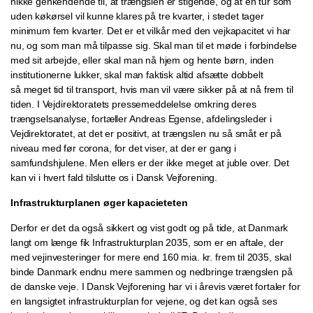
nikke genkendende til, at trængslen er stigende, og at en tur som
uden køkørsel vil kunne klares på tre kvarter, i stedet tager
minimum fem kvarter. Det er et vilkår med den vejkapacitet vi har
nu, og som man må tilpasse sig. Skal man til et møde i forbindelse
med sit arbejde, eller skal man nå hjem og hente børn, inden
institutionerne lukker, skal man faktisk altid afsætte dobbelt
så meget tid til transport, hvis man vil være sikker på at nå frem til
tiden. I Vejdirektoratets pressemeddelelse omkring deres
trængselsanalyse, fortæller Andreas Egense, afdelingsleder i
Vejdirektoratet, at det er positivt, at trængslen nu så småt er på
niveau med før corona, for det viser, at der er gang i
samfundshjulene. Men ellers er der ikke meget at juble over. Det
kan vi i hvert fald tilslutte os i Dansk Vejforening.
Infrastrukturplanen øger kapacieteten
Derfor er det da også sikkert og vist godt og på tide, at Danmark
langt om længe fik Infrastrukturplan 2035, som er en aftale, der
med vejinvesteringer for mere end 160 mia. kr. frem til 2035, skal
binde Danmark endnu mere sammen og nedbringe trængslen på
de danske veje. I Dansk Vejforening har vi i årevis været fortaler for
en langsigtet infrastrukturplan for vejene, og det kan også ses