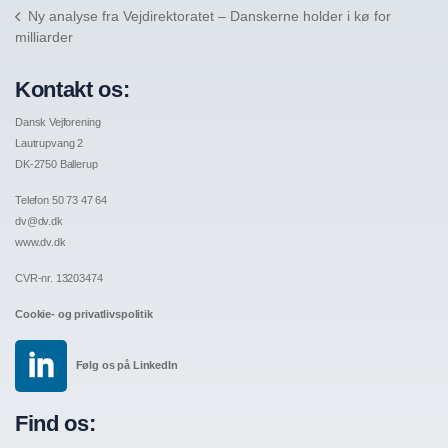
Ny analyse fra Vejdirektoratet – Danskerne holder i kø for
milliarder
Kontakt os:
Dansk Vejforening
Lautrupvang 2
DK-2750 Ballerup
Telefon 50 73 47 64
dv@dv.dk
www.dv.dk
CVR-nr. 13203474
Cookie- og privatlivspolitik
Følg os på LinkedIn
Find os: