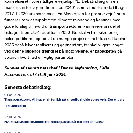
konkretiseret i vores tidligere vejudspil ”Et Debatindlæg om en
masterplan for vejene frem mod 2040”, som vi publicerede tilbage i
2017. I 2020 udkom vi med ”En Masterplan for grønne veje”, som
fungerer som et supplement til masterplanene og kommer med
gode forslag til, hvordan transportsektoren kan levere sin del af
bidraget til en CO2-reduktion i 2030. Nu skal vi blot sikre os og
holde politikerne op på, at de mange projekter fra Infrastrukturplan
2035 også bliver realiseret og gennemført, for skal vi gøre noget
ved denne stigende trængsel på motorvejene, er kapaciteten på
vejene i hvert fald en vigtig parameter.
Skrevet af sekretariatschef i Dansk Vejforening, Helle
Rasmussen, til Asfalt juni 2024.
Seneste debatindlæg:
04-05-2026
Transportaktører: Vi bruger alt for lidt på at vedligeholde vores veje. Det er dyrt
for samfundet
27-04-2026
Hvor skal lastbilschaufførerne holde pause, når der ikke er plads?