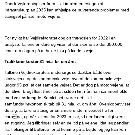
Dansk Vejforening ser frem til at implementeringen af
Infrastrukturplan 2035 kan afhjælpe de nuværende problemer med
trængsel på især motorvejene.
For nyligt har Vejdirektoratet opgjort trængslen for 2022 i en
analyse. Tallene er klare og viser, at danskerne spilder 350.000
timer om dagen på at holde i kø på landets veje.
Trafikkøer koster 31 mia. kr. om året
Tallene i Vejdirektoratets undersøgelse dækker både over
statsvejene og de kommunale veje, hvoraf de kommunale veje
udgør 95 pct. af det samlede vejnet. Det er dog på motorvejene, at
der bliver brugt flest timer på at sidde i kø, når man sammenholder
med vejens længde. Samlet set svarer det til et
samfundsøkonomisk tab på 31 mia. kr. om året. Ovenikøbet viser
det sig, at tallene stadig er en smule under niveauet fra før
corona, og når tallene for 2023 er klar, vil der forventeligt være
en stigning. Jeg tilbringer selv en del tid på vejene, idet jeg pendler
fra Helsingør til Ballerup for at komme på arbejde, og jeg kan kun