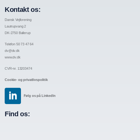
Kontakt os:
Dansk Vejforening
Lautrupvang 2
DK-2750 Ballerup
Telefon 50 73 47 64
dv@dv.dk
www.dv.dk
CVR-nr. 13203474
Cookie- og privatlivspolitik
Følg os på LinkedIn
Find os: