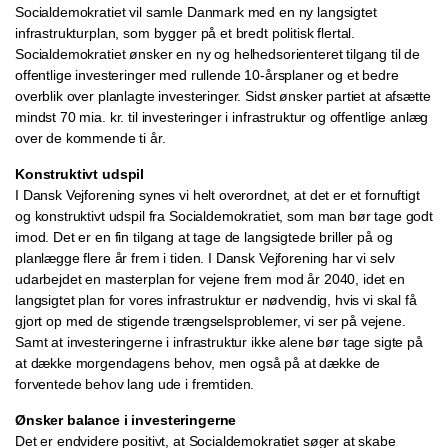
Socialdemokratiet vil samle Danmark med en ny langsigtet
infrastrukturplan, som bygger på et bredt politisk flertal.
Socialdemokratiet ønsker en ny og helhedsorienteret tilgang til de
offentlige investeringer med rullende 10-årsplaner og et bedre
overblik over planlagte investeringer. Sidst ønsker partiet at afsætte
mindst 70 mia. kr. til investeringer i infrastruktur og offentlige anlæg
over de kommende ti år.
Konstruktivt udspil
I Dansk Vejforening synes vi helt overordnet, at det er et fornuftigt
og konstruktivt udspil fra Socialdemokratiet, som man bør tage godt
imod. Det er en fin tilgang at tage de langsigtede briller på og
planlægge flere år frem i tiden. I Dansk Vejforening har vi selv
udarbejdet en masterplan for vejene frem mod år 2040, idet en
langsigtet plan for vores infrastruktur er nødvendig, hvis vi skal få
gjort op med de stigende trængselsproblemer, vi ser på vejene.
Samt at investeringerne i infrastruktur ikke alene bør tage sigte på
at dække morgendagens behov, men også på at dække de
forventede behov lang ude i fremtiden.
Ønsker balance i investeringerne
Det er endvidere positivt, at Socialdemokratiet søger at skabe