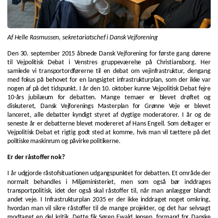
Af Helle Rasmussen, sekretariatschef i Dansk Vejforening
Den 30. september 2015 åbnede Dansk Vejforening for første gang dørene
til Vejpolitisk Debat i Venstres gruppeværelse på Christiansborg. Her
samlede vi transportordførerne til en debat om vejinfrastruktur, dengang
med fokus på behovet for en langsigtet infrastrukturplan, som der ikke var
nogen af på det tidspunkt. I år den 10. oktober kunne Vejpolitisk Debat fejre
10-års jubilæum for debatten. Mange temaer er blevet drøftet og
diskuteret, Dansk Vejforenings Masterplan for Grønne Veje er blevet
lanceret, alle debatter kyndigt styret af dygtige moderatorer. I år og de
seneste år er debatterne blevet modereret af Hans Engell. Som deltager er
Vejpolitisk Debat et rigtig godt sted at komme, hvis man vil tættere på det
politiske maskinrum og påvirke politikerne.
Er der råstoffer nok?
I år udgjorde råstofsituationen udgangspunktet for debatten. Et område der
normalt behandles i Miljøministeriet, men som også bør inddrages
transportpolitisk, idet der også skal råstoffer til, når man anlægger blandt
andet veje. I Infrastrukturplan 2035 er der ikke inddraget noget omkring,
hvordan man vil sikre råstoffer til de mange projekter, og det har selvsagt
modtaget en del kritik. Dette fik Søren Ewald Jensen, formand for Danske