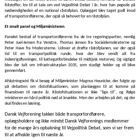
Råstoffer, lov til at tale om ved Vejpolitisk Debat i år, hvor han pegede på
nødvendigheden af en national råstofplan. Oplægget blev taget godt imod
af transportordførerne, der også så behovet for en råstofplan.
Et smalt panel og Miljøministeren
Panelet bestod af transportordførerne fra de tre regeringspartier, nemlig
Peter Juel-Jensen fra Venstre, Thomas Jensen fra Socialdemokraterne og
Peter Have fra Moderaterne. Udover at drøfte råstofplanen, var der også
tid til en transportpolitisk runde, hvor der blev vendt alt fra
indenrigsflyvninger, til kattegatforbindelse til midtjysk motorvej. Og vigtigst
blev der talt om Infrastrukturplan 2035, som stadigt holder og vil blive
gennemført.
Afslutningsvist fik vi besøg af Miljøminister Magnus Heunicke, der fulgte op
på debatten om råstofsituationen, som planlægges til at komme på
finansloven til næste år. Råstofsituationen er ikke "lige til", og ifølge
ministeren en hård politisk nød at knække. Men der arbejdes på det, og der
skal findes en løsning.
Dansk Vejforening takker både transportordførere,
oplægsholdere og ikke mindst Dansk Vejforenings medlemmer
for de mange års opbakning til Vejpolitisk Debat, som vi ser frem
til at afholde igen til næste år.