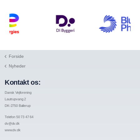
Forside
Nyheder
Kontakt os:
Dansk Vejforening
Lautrupvang 2
DK-2750 Ballerup
Telefon 50 73 47 64
dv@dv.dk
www.dv.dk