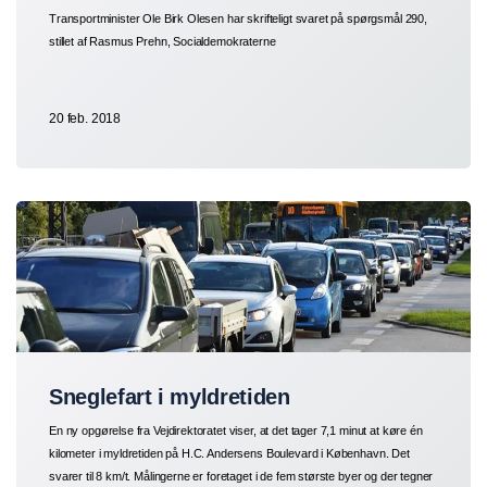
Transportminister Ole Birk Olesen har skrifteligt svaret på spørgsmål 290,
stillet af Rasmus Prehn, Socialdemokraterne
20 feb. 2018
Sneglefart i myldretiden
En ny opgørelse fra Vejdirektoratet viser, at det tager 7,1 minut at køre én
kilometer i myldretiden på H.C. Andersens Boulevard i København. Det
svarer til 8 km/t. Målingerne er foretaget i de fem største byer og der tegner