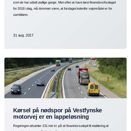
som de har udtalt utallige gange. Men efter at have læst finanslovsforslaget
for 2018 i dag, må dommen være, at forslaget indenfor vejområdet er for
uambitiøst.
31 aug. 2017
Kørsel på nødspor på Vestfynske
motorvej er en lappeløsning
Regeringen afsætter 231 mio kr. på sit finanslovsudspil til etablering af