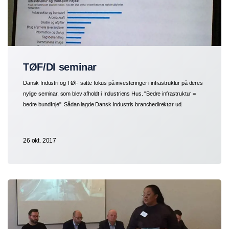
TØF/DI seminar
Dansk Industri og TØF satte fokus på investeringer i infrastruktur på deres
nylige seminar, som blev afholdt i Industriens Hus. "Bedre infrastruktur =
bedre bundlinje". Sådan lagde Dansk Industris branchedirektør ud.
26 okt. 2017