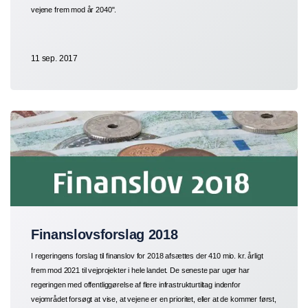
vejene frem mod år 2040".
11 sep. 2017
Finanslovsforslag 2018
I regeringens forslag til finanslov for 2018 afsættes der 410 mio. kr. årligt
frem mod 2021 til vejprojekter i hele landet. De seneste par uger har
regeringen med offentliggørelse af flere infrastrukturtiltag indenfor
vejområdet forsøgt at vise, at vejene er en prioritet, eller at de kommer først,