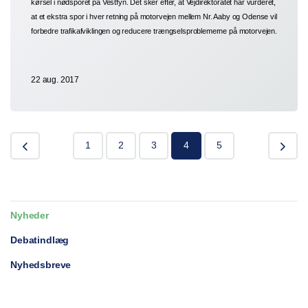
kørsel i nødsporet på Vestfyn. Det sker efter, at Vejdirektoratet har vurderet,
at et ekstra spor i hver retning på motorvejen mellem Nr. Aaby og Odense vil
forbedre trafikafviklingen og reducere trængselsproblemerne på motorvejen.
22 aug. 2017
1
2
3
4
5
Nyheder
Debatindlæg
Nyhedsbreve